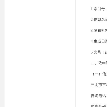
1.索引号：
2.信息名
3.发布机
4.生成日期
5.文号：政
二、依申请
（一）信息
三明市市场
咨询电话：059
传真号码：059