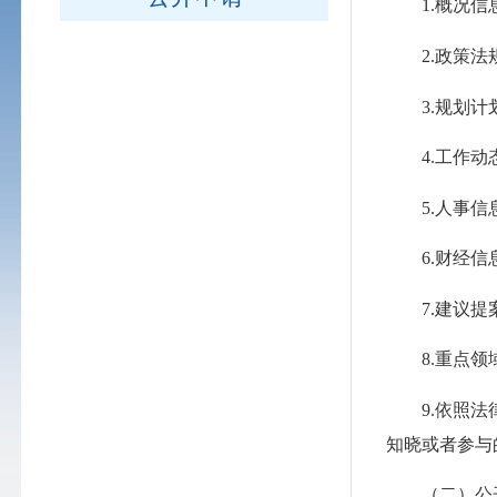
1.概况信息
2.政策法规
3.规划计划
4.工作动态
5.人事信息
6.财经信
7.建议提案
8.重点领
9.依照法律
知晓或者参与
（二）公